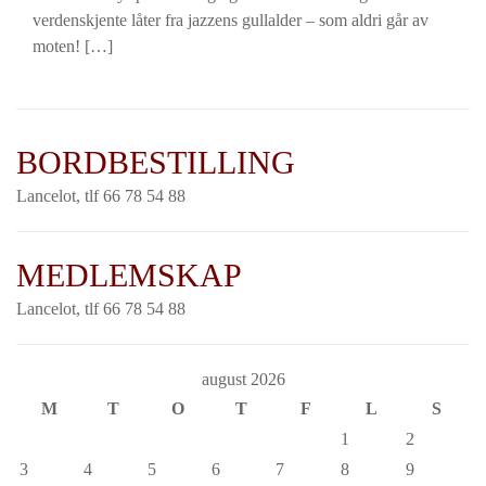
verdenskjente låter fra jazzens gullalder – som aldri går av
moten! […]
BORDBESTILLING
Lancelot, tlf 66 78 54 88
MEDLEMSKAP
Lancelot, tlf 66 78 54 88
august 2026
M
T
O
T
F
L
S
1
2
3
4
5
6
7
8
9