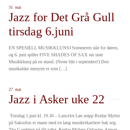
31. mai
Jazz for Det Grå Gull
tirsdag 6.juni
EN SPESIELL MUSIKKLUNSJ Sommeren står for døren,
og 6. juni spiller FIVE SHADES OF SAX sin siste
Musikklunsj på en stund. (Neste blir i september!) Den
musikalske menyen er som […]
27. mai
Jazz i Asker uke 22
Torsdag 1.juni kl. 19.30 – Lancelot Løs snipp Reidar Myhre
på Saksofon er mann med en lang musikerkarriere bak seg.
The Gamblers på 60-tallet, Reidar Myhres Orkester, Arman