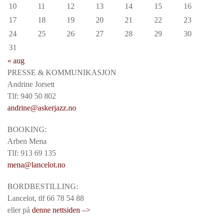
10
11
12
13
14
15
16
17
18
19
20
21
22
23
24
25
26
27
28
29
30
31
« aug
PRESSE & KOMMUNIKASJON
Andrine Jorsett
Tlf: 940 50 802
andrine@askerjazz.no
BOOKING:
Arben Mena
Tlf: 913 69 135
mena@lancelot.no
BORDBESTILLING:
Lancelot, tlf 66 78 54 88
eller på
denne nettsiden –>