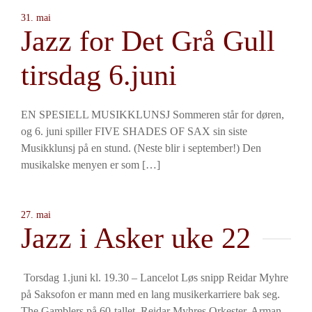
31. mai
Jazz for Det Grå Gull
tirsdag 6.juni
EN SPESIELL MUSIKKLUNSJ Sommeren står for døren,
og 6. juni spiller FIVE SHADES OF SAX sin siste
Musikklunsj på en stund. (Neste blir i september!) Den
musikalske menyen er som […]
27. mai
Jazz i Asker uke 22
Torsdag 1.juni kl. 19.30 – Lancelot Løs snipp Reidar Myhre
på Saksofon er mann med en lang musikerkarriere bak seg.
The Gamblers på 60-tallet, Reidar Myhres Orkester, Arman