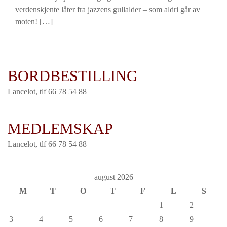
verdenskjente låter fra jazzens gullalder – som aldri går av
moten! […]
BORDBESTILLING
Lancelot, tlf 66 78 54 88
MEDLEMSKAP
Lancelot, tlf 66 78 54 88
august 2026
M
T
O
T
F
L
S
1
2
3
4
5
6
7
8
9