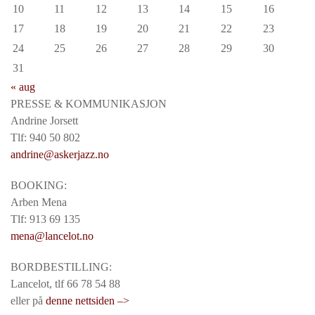
10
11
12
13
14
15
16
17
18
19
20
21
22
23
24
25
26
27
28
29
30
31
« aug
PRESSE & KOMMUNIKASJON
Andrine Jorsett
Tlf: 940 50 802
andrine@askerjazz.no
BOOKING:
Arben Mena
Tlf: 913 69 135
mena@lancelot.no
BORDBESTILLING:
Lancelot, tlf 66 78 54 88
eller på
denne nettsiden –>