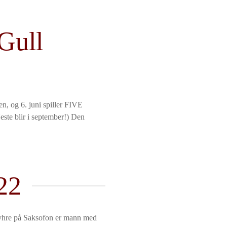
 Gull
og 6. juni spiller FIVE
te blir i september!) Den
22
Myhre på Saksofon er mann med