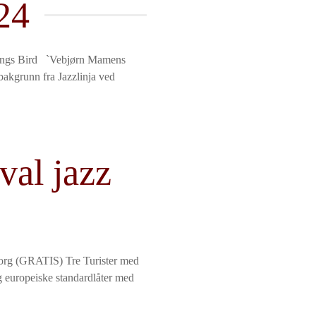
24
sings Bird `Vebjørn Mamens
 bakgrunn fra Jazzlinja ved
val jazz
torg (GRATIS) Tre Turister med
 europeiske standardlåter med