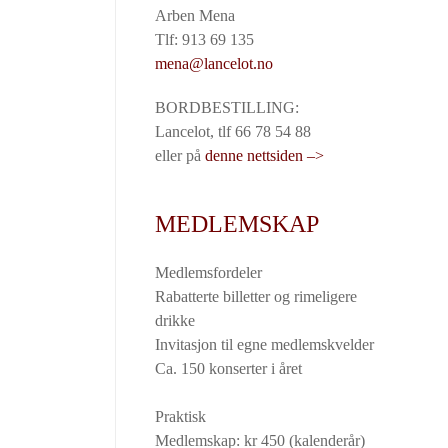
Arben Mena
Tlf: 913 69 135
mena@lancelot.no
BORDBESTILLING:
Lancelot, tlf 66 78 54 88
eller på
denne nettsiden –>
MEDLEMSKAP
Medlemsfordeler
Rabatterte billetter og rimeligere
drikke
Invitasjon til egne medlemskvelder
Ca. 150 konserter i året
Praktisk
Medlemskap: kr 450 (kalenderår)