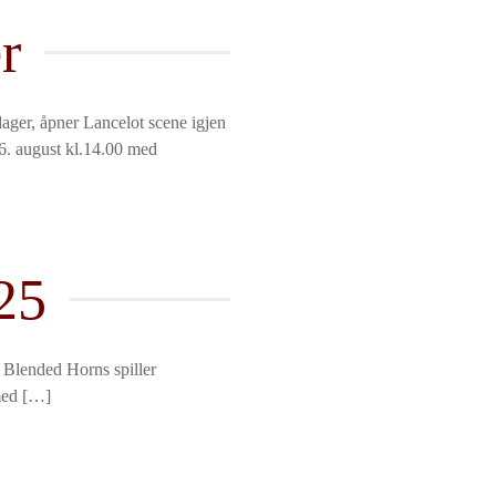
r
ager, åpner Lancelot scene igjen
 26. august kl.14.00 med
25
l Torg Blended Horns spiller
med […]