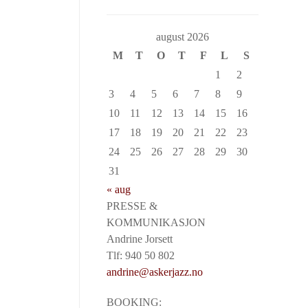
august 2026
M
T
O
T
F
L
S
1
2
3
4
5
6
7
8
9
10
11
12
13
14
15
16
17
18
19
20
21
22
23
24
25
26
27
28
29
30
31
« aug
PRESSE &
KOMMUNIKASJON
Andrine Jorsett
Tlf: 940 50 802
andrine@askerjazz.no
BOOKING: