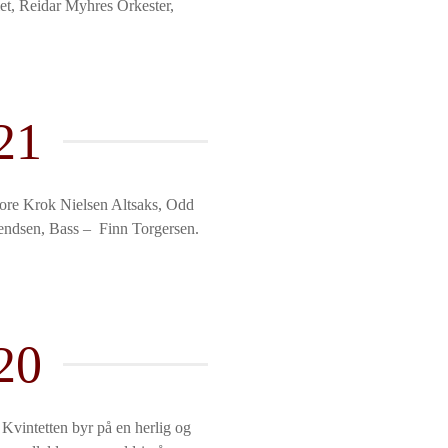
et, Reidar Myhres Orkester,
21
Tore Krok Nielsen Altsaks, Odd
endsen, Bass – Finn Torgersen.
20
 Kvintetten byr på en herlig og