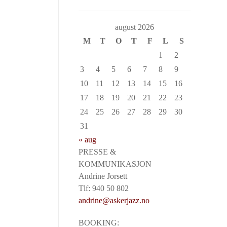
august 2026
M
T
O
T
F
L
S
1
2
3
4
5
6
7
8
9
10
11
12
13
14
15
16
17
18
19
20
21
22
23
24
25
26
27
28
29
30
31
« aug
PRESSE &
KOMMUNIKASJON
Andrine Jorsett
Tlf: 940 50 802
andrine@askerjazz.no
BOOKING: