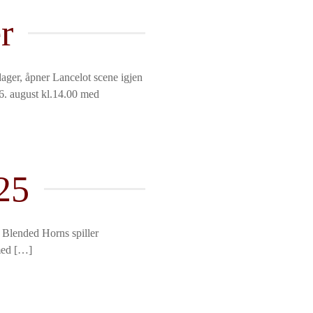
r
ager, åpner Lancelot scene igjen
 26. august kl.14.00 med
25
l Torg Blended Horns spiller
med […]