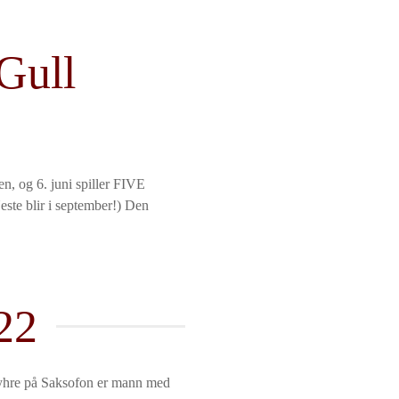
 Gull
og 6. juni spiller FIVE
te blir i september!) Den
22
Myhre på Saksofon er mann med