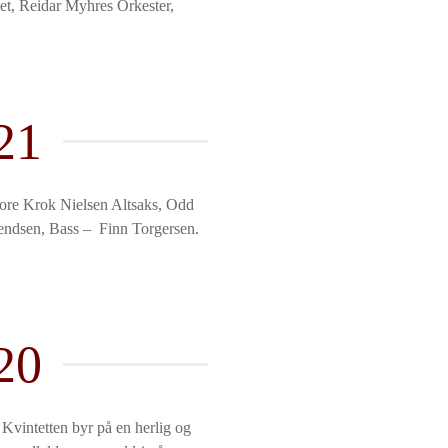
et, Reidar Myhres Orkester,
21
Tore Krok Nielsen Altsaks, Odd
endsen, Bass – Finn Torgersen.
20
 Kvintetten byr på en herlig og