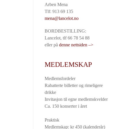
Arben Mena
Tlf: 913 69 135
mena@lancelot.no
BORDBESTILLING:
Lancelot, tlf 66 78 54 88
eller på
denne nettsiden –>
MEDLEMSKAP
Medlemsfordeler
Rabatterte billetter og rimeligere
drikke
Invitasjon til egne medlemskvelder
Ca. 150 konserter i året
Praktisk
Medlemskap: kr 450 (kalenderår)