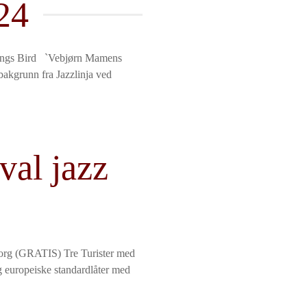
24
sings Bird `Vebjørn Mamens
 bakgrunn fra Jazzlinja ved
val jazz
torg (GRATIS) Tre Turister med
 europeiske standardlåter med