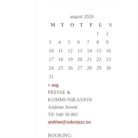
august 2026
M
T
O
T
F
L
S
1
2
3
4
5
6
7
8
9
10
11
12
13
14
15
16
17
18
19
20
21
22
23
24
25
26
27
28
29
30
31
« aug
PRESSE &
KOMMUNIKASJON
Andrine Jorsett
Tlf: 940 50 802
andrine@askerjazz.no
BOOKING: