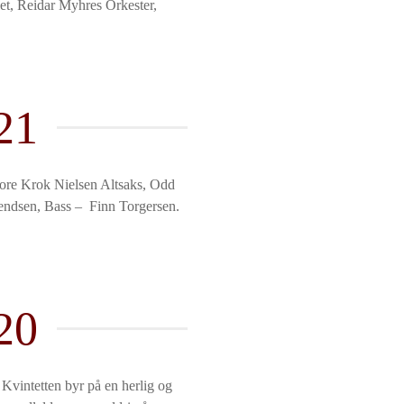
et, Reidar Myhres Orkester,
21
Tore Krok Nielsen Altsaks, Odd
endsen, Bass – Finn Torgersen.
20
 Kvintetten byr på en herlig og