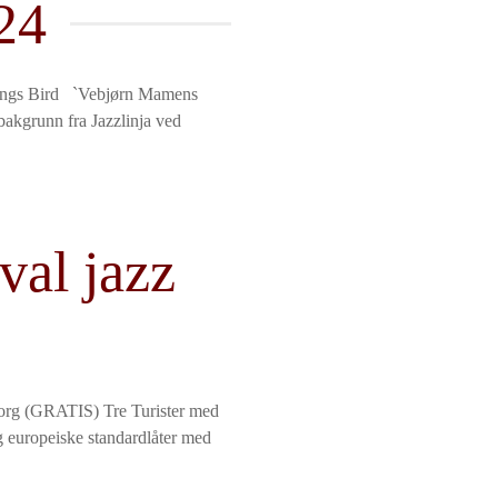
24
sings Bird `Vebjørn Mamens
 bakgrunn fra Jazzlinja ved
val jazz
torg (GRATIS) Tre Turister med
 europeiske standardlåter med