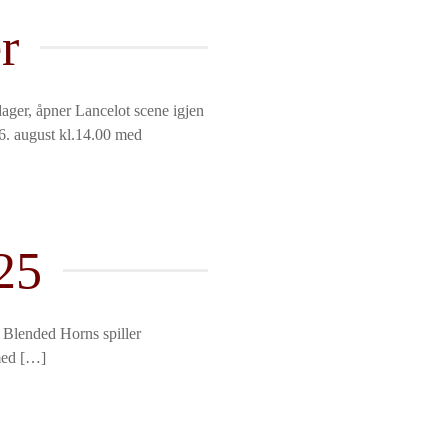
r
ager, åpner Lancelot scene igjen
 26. august kl.14.00 med
25
l Torg Blended Horns spiller
med […]