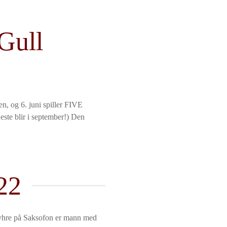
 Gull
og 6. juni spiller FIVE
te blir i september!) Den
22
Myhre på Saksofon er mann med