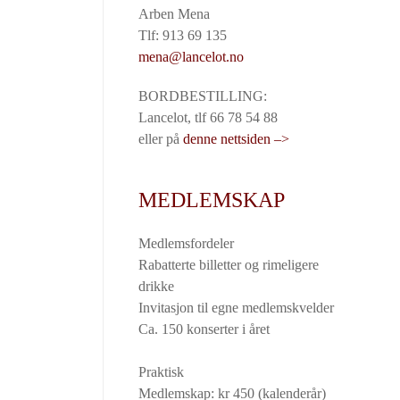
Arben Mena
Tlf: 913 69 135
mena@lancelot.no
BORDBESTILLING:
Lancelot, tlf 66 78 54 88
eller på
denne nettsiden –>
MEDLEMSKAP
Medlemsfordeler
Rabatterte billetter og rimeligere
drikke
Invitasjon til egne medlemskvelder
Ca. 150 konserter i året
Praktisk
Medlemskap: kr 450 (kalenderår)