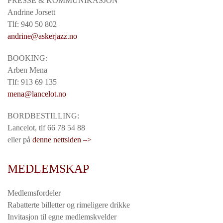
PRESSE & KOMMUNIKASJON
Andrine Jorsett
Tlf: 940 50 802
andrine@askerjazz.no
BOOKING:
Arben Mena
Tlf: 913 69 135
mena@lancelot.no
BORDBESTILLING:
Lancelot, tlf 66 78 54 88
eller på
denne nettsiden –>
MEDLEMSKAP
Medlemsfordeler
Rabatterte billetter og rimeligere drikke
Invitasjon til egne medlemskvelder