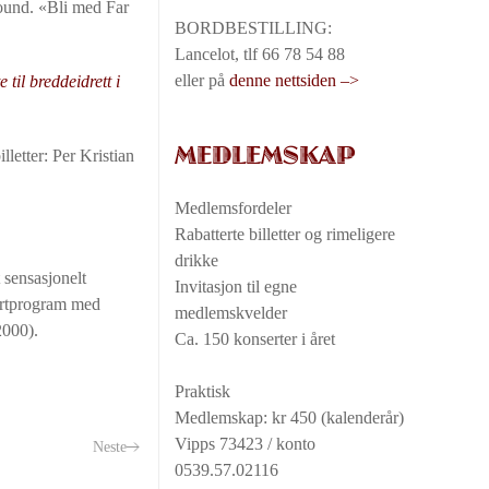
sound. «Bli med Far
BORDBESTILLING:
Lancelot, tlf 66 78 54 88
eller på
denne nettsiden –>
til breddeidrett i
MEDLEMSKAP
letter: Per Kristian
Medlemsfordeler
Rabatterte billetter og rimeligere
drikke
 sensasjonelt
Invitasjon til egne
ertprogram med
medlemskvelder
2000).
Ca. 150 konserter i året
Praktisk
Medlemskap: kr 450 (kalenderår)
Vipps 73423 / konto
Neste
0539.57.02116