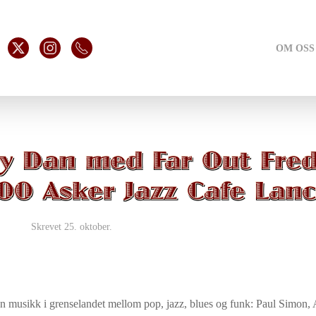
OM OSS
ely Dan med Far Out Fre
.00 Asker Jazz Cafe Lanc
Skrevet
25. oktober
.
en musikk i grenselandet mellom pop, jazz, blues og funk: Paul Simon,