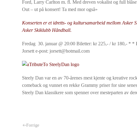
Ford, Larry Carlton m. fl. Med dreven vokalist og full blåse
Out – ut på konsert! Ta med mor også»
Konserten er et idretts- og kultursamarbeid mellom Asker S
Asker Skiklubb Håndball.
Fredag 30. januar @ 20:00 Biletter: kr 225,- / kr 180,- * * 
Jorsett e-post: jorsett@hotmail.com
Steely Dan var en av 70-årenes mest kjente og kreative rocke
comeback og vunnet en rekke Grammy priser for sine senest
Steely Dan klassikere som spenner over mesteparten av dere
Forrige