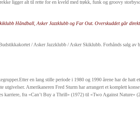
rekke ligger alt til rette for en kveld med trøkk, funk og groovy storby
kiklubb Håndball, Asker Jazzklubb og Far Out. Overskuddet går direkte 
Budstikkakortet / Asker Jazzklubb / Asker Skiklubb. Forhånds salg av bil
grupper.Etter en lang stille periode i 1980 og 1990 årene har de hatt et
e utgivelser. Amerikaneren Fred Sturm har arrangert et komplett kons
s karriere, fra «Can’t Buy a Thrill» (1972) til «Two Against Nature» (