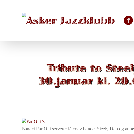
Skip to main content
Tribute to Ste
30.januar kl. 20
Bandet Far Out serverer låter av bandet Steely Dan og ann