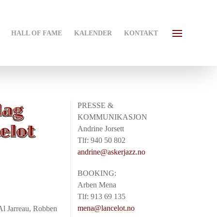
HALL OF FAME
KALENDER
KONTAKT
dag
PRESSE &
KOMMUNIKASJON
elot
Andrine Jorsett
Tlf: 940 50 802
andrine@askerjazz.no
BOOKING:
Arben Mena
Tlf: 913 69 135
mena@lancelot.no
 Al Jarreau, Robben