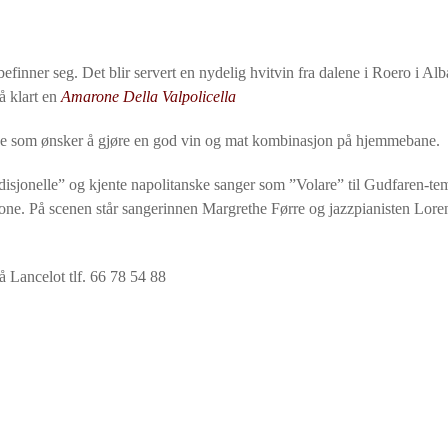
efinner seg. Det blir servert en nydelig hvitvin fra dalene i Roero i Al
å klart en
Amarone Della Valpolicella
e som ønsker å gjøre en god vin og mat kombinasjon på hjemmebane.
radisjonelle” og kjente napolitanske sanger som ”Volare” til Gudfaren-tem
cone. På scenen står sangerinnen Margrethe Førre og jazzpianisten Lore
å Lancelot tlf. 66 78 54 88