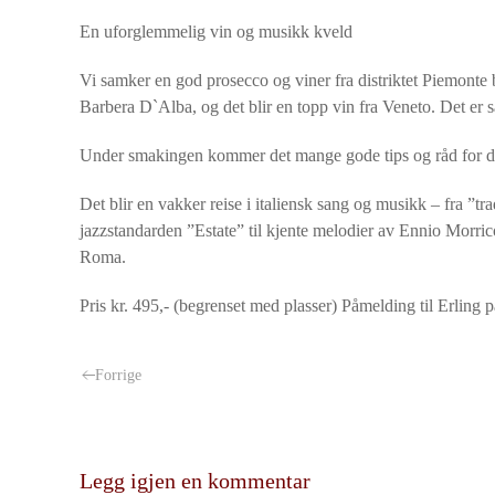
En uforglemmelig vin og musikk kveld
Vi samker en god prosecco og viner fra distriktet Piemonte b
Barbera D`Alba, og det blir en topp vin fra Veneto. Det er s
Under smakingen kommer det mange gode tips og råd for d
Det blir en vakker reise i italiensk sang og musikk – fra ”t
jazzstandarden ”Estate” til kjente melodier av Ennio Morri
Roma.
Pris kr. 495,- (begrenset med plasser) Påmelding til Erling p
Forrige
Legg igjen en kommentar