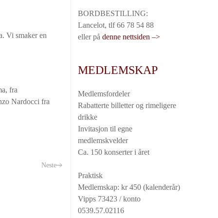
BORDBESTILLING:
Lancelot, tlf 66 78 54 88
ba. Vi smaker en
eller på
denne nettsiden –>
MEDLEMSKAP
a, fra
Medlemsfordeler
nzo Nardocci fra
Rabatterte billetter og rimeligere
drikke
Invitasjon til egne
medlemskvelder
Ca. 150 konserter i året
Neste
Praktisk
Medlemskap: kr 450 (kalenderår)
Vipps 73423 / konto
0539.57.02116