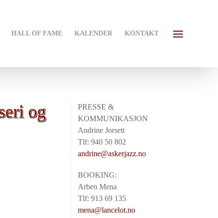
HALL OF FAME
KALENDER
KONTAKT
seri og
PRESSE &
KOMMUNIKASJON
Andrine Jorsett
Tlf: 940 50 802
andrine@askerjazz.no
BOOKING:
Arben Mena
Tlf: 913 69 135
mena@lancelot.no