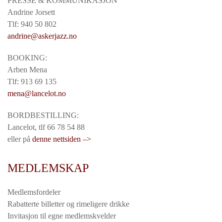
PRESSE & KOMMUNIKASJON
Andrine Jorsett
Tlf: 940 50 802
andrine@askerjazz.no
BOOKING:
Arben Mena
Tlf: 913 69 135
mena@lancelot.no
BORDBESTILLING:
Lancelot, tlf 66 78 54 88
eller på
denne nettsiden –>
MEDLEMSKAP
Medlemsfordeler
Rabatterte billetter og rimeligere drikke
Invitasjon til egne medlemskvelder