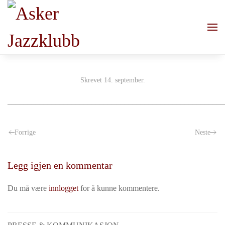
Skip to main content
Skrevet
14. september
.
______________________________________________________
Forrige
Neste
Legg igjen en kommentar
Du må være
innlogget
for å kunne kommentere.