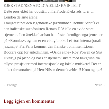
KJEKSTAD/RENATO D´AIELLO KVINTETT
Dette prosjektet har oppstått ut fra Frode Kjekstads turer til
London de siste årene!
I miljøet rundt den legendariske jazzklubben Ronnie Scott´s er
den italienske saxofonisten Renato D´Aiello en av de store
stjernene. I en årrekke har han hatt faste ukentlige engasjementer
på «Ronnies», og han er en viktig brikke i et stort internasjonalt
jazzmiljø. Fra Paris kommer den franske trommisen Lionel
Boccara opp for anledningen. «Oslos egne» Roy Powell og Stig
Hvalryg på piano og bass er stjernemusikere med bakgrunn fra
talløse prosjekter med internasjonale og lokale muiskere! Det er
duket for storaften på Herr Nilsen denne kvelden!! Kom og hør!
Forrige
Neste
Legg igjen en kommentar