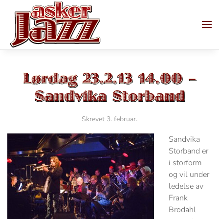
Skip to main content
Lørdag 23.2.13 14.00 –
Sandvika Storband
Skrevet
3. februar
.
Sandvika
Storband er
i storform
og vil under
ledelse av
Frank
Brodahl