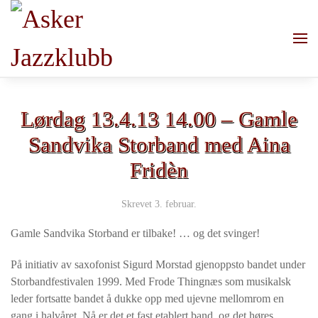
Skip to main content
Lørdag 13.4.13 14.00 – Gamle
Sandvika Storband med Aina
Fridèn
Skrevet
3. februar
.
Gamle Sandvika Storband er tilbake! … og det svinger!
På initiativ av saxofonist Sigurd Morstad gjenoppsto bandet under
Storbandfestivalen 1999. Med Frode Thingnæs som musikalsk
leder fortsatte bandet å dukke opp med ujevne mellomrom en
gang i halvåret. Nå er det et fast etablert band, og det høres.