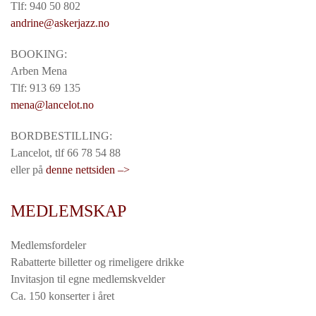
Tlf: 940 50 802
andrine@askerjazz.no
BOOKING:
Arben Mena
Tlf: 913 69 135
mena@lancelot.no
BORDBESTILLING:
Lancelot, tlf 66 78 54 88
eller på
denne nettsiden –>
MEDLEMSKAP
Medlemsfordeler
Rabatterte billetter og rimeligere drikke
Invitasjon til egne medlemskvelder
Ca. 150 konserter i året