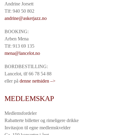
Andrine Jorsett
Tlf: 940 50 802
andrine@askerjazz.no
BOOKING:
Arben Mena
Tlf: 913 69 135
mena@lancelot.no
BORDBESTILLING:
Lancelot, tlf 66 78 54 88
eller på
denne nettsiden –>
MEDLEMSKAP
Medlemsfordeler
Rabatterte billetter og rimeligere drikke
Invitasjon til egne medlemskvelder
Ca. 150 konserter i året