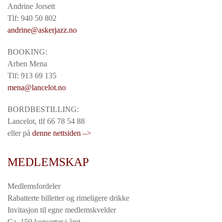
Andrine Jorsett
Tlf: 940 50 802
andrine@askerjazz.no
BOOKING:
Arben Mena
Tlf: 913 69 135
mena@lancelot.no
BORDBESTILLING:
Lancelot, tlf 66 78 54 88
eller på
denne nettsiden –>
MEDLEMSKAP
Medlemsfordeler
Rabatterte billetter og rimeligere drikke
Invitasjon til egne medlemskvelder
Ca. 150 konserter i året