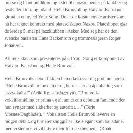
presse og blant publikum og ledet til engasjementer på klubber og
festivaler i inn- og utland. Helle Brunvoll og Halvard Kausland
gir nå ut en ny cd Your Song. De er de første norske artister som
nå har tegnet kontrakt med plateselskapet Naxos. Plateslippet gjør
de lørdag 5. mai på jazzklubben i Asker. Med seg har de den
svenske bassisten Hans Backenroth og trommeslageren Roger
Johansen.
All musikken som presenteres på cd Your Song er komponert av
Halvard Kausland og Helle Brunvoll.
Helle Brunvolls debut fikk en bemerkelsesverdig god mottagelse.
”Helle Brunvoll, mine damer og herrer – er en åpenbaring som
jazzvokalist!” (Arild Rønsen/Jazznytt), ”Brunvolls
vokalformidling er prima og alt annet enn debutant famlende der
hun synger med sikkerhet og autoritet….” (Terje
Mosnes/Dagbladet), ” Vokalisten Helle Brunvoll leverer en
mogen debut, og turnerer snøgglåtar like elegant som balladane,
med ei stemme vi vil høyre meir frå i jazzheimen.” (Roald