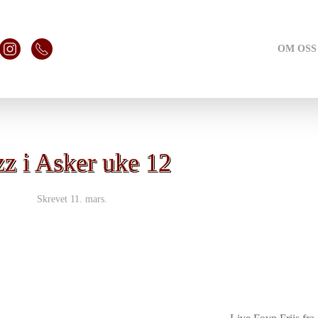
OM OSS
zz i Asker uke 12
Skrevet
11. mars
.