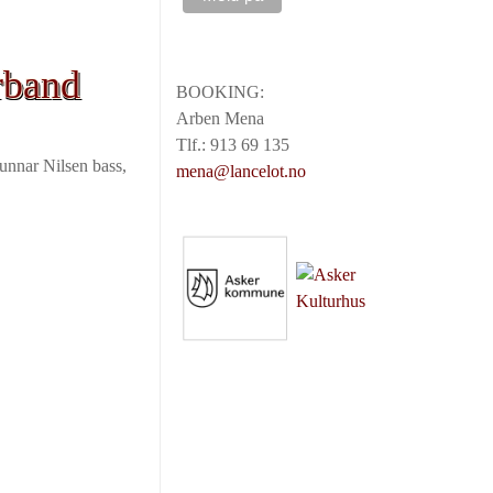
rband
BOOKING:
Arben Mena
Tlf.: 913 69 135
unnar Nilsen bass,
mena@lancelot.no