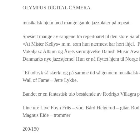
OLYMPUS DIGITAL CAMERA
musikalsk hjem med mange gamle jazzplater på repeat.
Spesielt mange av sangene fra repertoaret til den store Sara
«At Mister Kellys» m.m. som hun nærmest har hørt ihjel. Fr
Vokaljazz Album og Årets særutgivelse Danish Music Award
Danmarks nye jazzstjerne! Hun er nå flyttet hjem til Norge 
“Et udtryk så stærkt og på samme tid så gennem musikalsk at 
Wall of Fame – Jette Lykke.
Bandet er en fantastisk trio bestående av Rodrigo Villagra
Line up: Live Foyn Friis – voc, Bård Helgerud – gitar, Rod
Magnus Eide – trommer
200/150