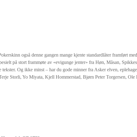
er Pokerskinn også denne gangen mange kjente standardlåter framført me
de spesielt på stort frammøte av «evigunge jenter» fra Høn, Måsan, Spikke
ne tekster. Og ikke minst – har du gode minner fra Asker elven, eplehag
rje Storli, Yo Miyata, Kjell Hommerstad, Bjørn Peter Torgersen, Ole P