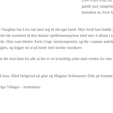
Live Foyn Friis fra
gamle jazz sangerin
barnsben av, hvor h
h Vaughan har Live tatt med seg til sitt eget band. Mye fordi hun hadde
iis ble nominert til den danske spellemannsprisen med sine 4 album i k
s. Hun vant tittelen Årets Unge Jazzkomponist, og ble i samme anled
igjen, og legger nå ut på turné med norske musikere.
det stod klart for alle at her er en kvindelig solist med verden for sine
 på bass, Bård Helgerud på gitar og Magnus Sefaniassen Eide på tromme
rigo Villagra – kontrabass