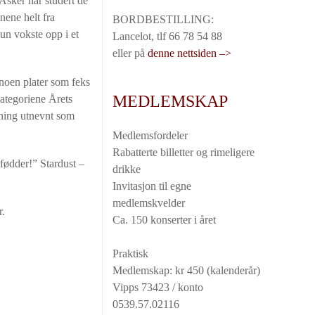
 Asker har studert de
nene helt fra
BORDBESTILLING:
un vokste opp i et
Lancelot, tlf 66 78 54 88
eller på
denne nettsiden –>
 noen plater som feks
MEDLEMSKAP
ategoriene Årets
ning utnevnt som
Medlemsfordeler
Rabatterte billetter og rimeligere
 fødder!” Stardust –
drikke
Invitasjon til egne
medlemskvelder
r.
Ca. 150 konserter i året
Praktisk
Medlemskap: kr 450 (kalenderår)
Vipps 73423 / konto
0539.57.02116