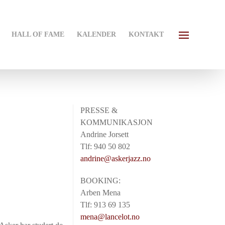
HALL OF FAME
KALENDER
KONTAKT
PRESSE &
KOMMUNIKASJON
Andrine Jorsett
Tlf: 940 50 802
andrine@askerjazz.no
BOOKING:
Arben Mena
Tlf: 913 69 135
mena@lancelot.no