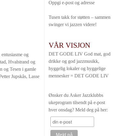
Oppgi e-post og adresse
Tusen takk for støtten – sammen
swinger vi jazzen videre!
VÅR VISJON
DET GODE LIV God mat, god
d entusiasme og
drikke og god jazzmusikk,
stad, Hvalstrand og
hyggelig lokaler og hyggelige
en og Tesen i gamle
mennesker = DET GODE LIV
etter Jupskås, Lasse
Ønsker du Asker Jazzklubbs
ukeprogram tilsendt på e-post
hver onsdag? Meld deg på her: