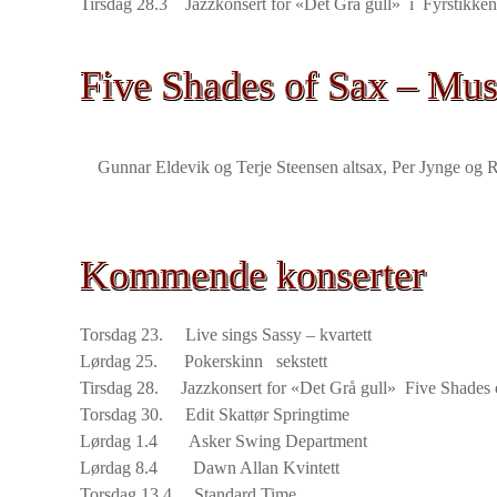
Tirsdag 28.3 Jazzkonsert for
«Det Grå gull»
i Fyrstikke
Five Shades of Sax – Mus
Gunnar Eldevik og Terje Steensen altsax, Per Jynge og R
Kommende konserter
Torsdag 23.
Live sings Sassy
– kvartett
Lørdag 25.
Pokerskinn
sekstett
Tirsdag 28. Jazzkonsert for
«Det Grå gull»
Five Shades 
Torsdag 30.
Edit Skattør Springtime
Lørdag 1.4
Asker Swing Department
Lørdag 8.4
Dawn Allan Kvintett
Torsdag 13.4
Standard Time