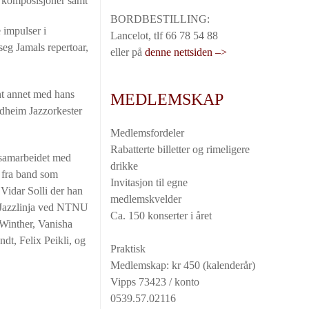
e komposisjoner samt
BORDBESTILLING:
 impulser i
Lancelot, tlf 66 78 54 88
seg Jamals repertoar,
eller på
denne nettsiden –>
ant annet med hans
MEDLEMSKAP
dheim Jazzorkester
Medlemsfordeler
Rabatterte billetter og rimeligere
r samarbeidet med
drikke
t fra band som
Invitasjon til egne
Vidar Solli der han
medlemskvelder
d Jazzlinja ved NTNU
Ca. 150 konserter i året
 Winther, Vanisha
dt, Felix Peikli, og
Praktisk
Medlemskap: kr 450 (kalenderår)
Vipps 73423 / konto
0539.57.02116