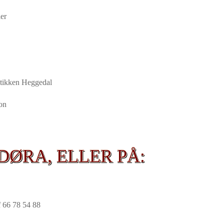
er
stikken Heggedal
ion
DØRA, ELLER PÅ:
lf 66 78 54 88