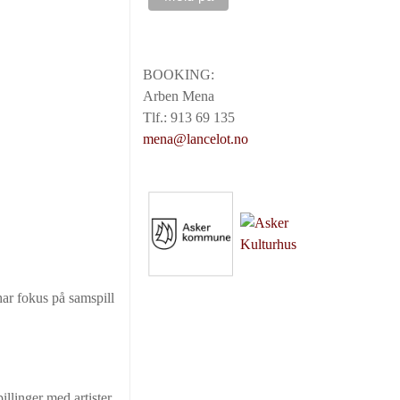
BOOKING:
Arben Mena
Tlf.: 913 69 135
mena@lancelot.no
ar fokus på samspill
illinger med artister