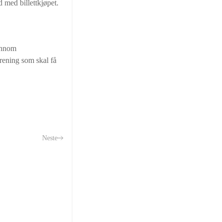
 med billettkjøpet.
ennom
orening som skal få
Neste