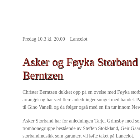
Fredag 10.3 kl. 20.00 Lancelot
Asker og Føyka Storband 
Berntzen
Christer Berntzen dukket opp på en øvelse med Føyka storban
arrangør og har ved flere anledninger sunget med bandet. På
til Gino Vanelli og da følger også med en fin tur innom N
Asker Storband har for anledningen Tarjei Grimsby med som g
trombonegruppe bestående av Steffen Stokkland, Geir Gaarder
storbandmusikk som garantert vil løfte taket på Lancelot.