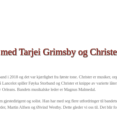
med Tarjei Grimsby og Christe
d i 2018 og det var kjærlighet fra første tone. Christer er musiker, or
 Lancelot spiller Føyka Storband og Christer et knippe av varierte låte
ew Orleans. Bandets musikalske leder er Magnus Malmedal.
jestedirigent og solist. Han har med seg flere utfordringer til bandet
, Martin Alfsen og Øivind Westby. Dette gleder vi oss til. Det blir for