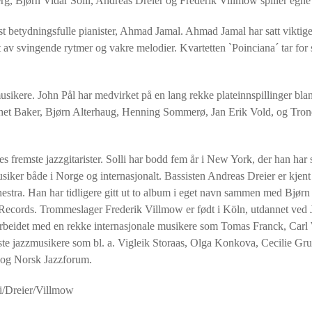
rg, Bjørn Vidar Solli, Andreas Dreier og Frederik Villmow spiller egn
mest betydningsfulle pianister, Ahmad Jamal. Ahmad Jamal har satt viktige
et av svingende rytmer og vakre melodier. Kvartetten `Poinciana´ tar for 
usikere. John Pål har medvirket på en lang rekke plateinnspillinger bl
het Baker, Bjørn Alterhaug, Henning Sommerø, Jan Erik Vold, og Tron
es fremste jazzgitarister. Solli har bodd fem år i New York, der han ha
siker både i Norge og internasjonalt. Bassisten Andreas Dreier er kjen
ra. Han har tidligere gitt ut to album i eget navn sammen med Bjørn 
n Records. Trommeslager Frederik Villmow er født i Köln, utdannet ve
marbeidet med en rekke internasjonale musikere som Tomas Franck, Carl
e jazzmusikere som bl. a. Vigleik Storaas, Olga Konkova, Cecilie Grun
t og Norsk Jazzforum.
li/Dreier/Villmow