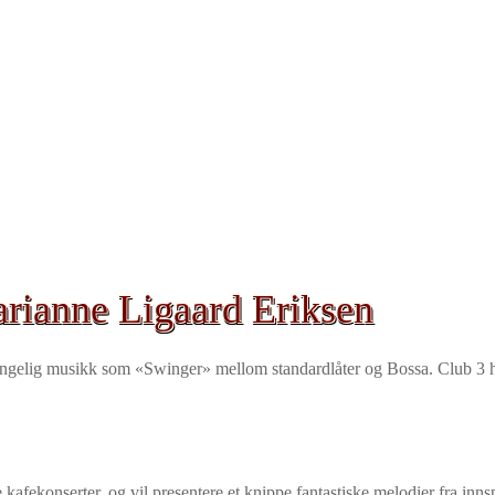
rianne Ligaard Eriksen
gjengelig musikk som
«Swinger»
mellom standardlåter og Bossa. Club 3 h
afekonserter, og vil presentere et knippe fantastiske melodier fra innsp