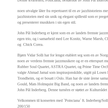
Denne kvartetten, Poinciana, bestående av John Pål Inderbe
noen utvalgte låter fra repertoaret til en av jazzhistoriens 
jazzhistorien med sin unik og elegant spillestil som er preg
og presenterer musikken i sin egen stil.
John Pål Inderberg er kjent som en av landets fremste jazzm
egen trio, og i samarbeid med Lee Konitz, Warne Marsh, C
og Chick Corea.
Bjørn Vidar Solli har for lengst etablert seg som en av Norg
noen av verdens fremste jazzmusikere og er en etterspurt mu
Rubber Soul Quartet, ASTRA Quartet, og Prime Time Orchest
valgte Ahmad Jamal som inspirasjonskilde, utgitt på Lose
Trondheim, og er bosatt i Oslo. Han har de siste årene sa
Gould, Mats Holmquist Big Band, og noen av landets fremst
John Pål Inderberg. Denne turnéen er støttet av Kulturråde
Velkommen til konserten med `Poinciana´ ft. Inderberg/Sol
200/150