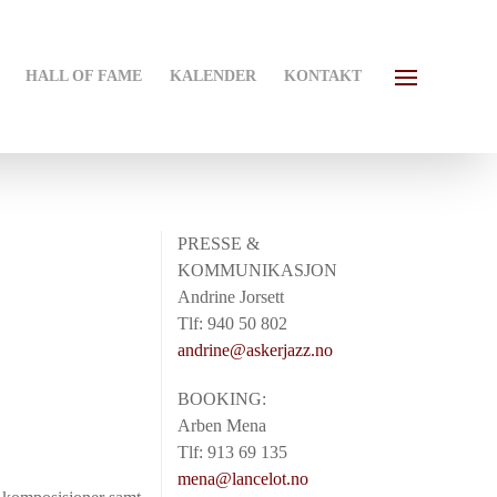
HALL OF FAME
KALENDER
KONTAKT
PRESSE &
KOMMUNIKASJON
Andrine Jorsett
Tlf: 940 50 802
andrine@askerjazz.no
BOOKING:
Arben Mena
Tlf: 913 69 135
mena@lancelot.no