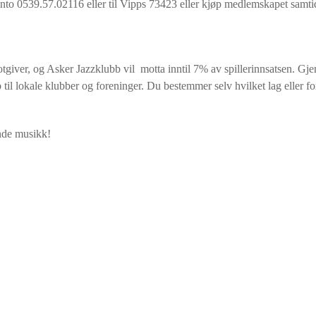
nto 0539.57.02116 eller til Vipps 73423 eller kjøp medlemskapet samtid
 og Asker Jazzklubb vil motta inntil 7% av spillerinnsatsen. Gj
til lokale klubber og foreninger. Du bestemmer selv hvilket lag eller f
ende musikk!