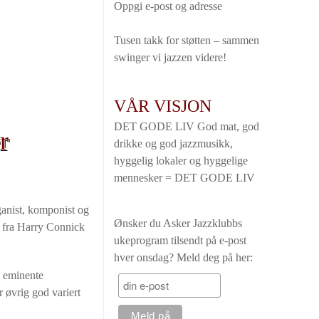
Oppgi e-post og adresse
Tusen takk for støtten – sammen
swinger vi jazzen videre!
VÅR VISJON
DET GODE LIV God mat, god
r
drikke og god jazzmusikk,
hyggelig lokaler og hyggelige
mennesker = DET GODE LIV
ganist, komponist og
Ønsker du Asker Jazzklubbs
r fra Harry Connick
ukeprogram tilsendt på e-post
hver onsdag? Meld deg på her:
s eminente
 øvrig god variert