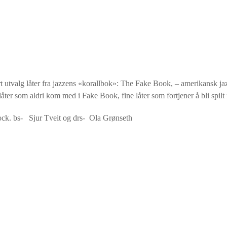
t utvalg låter fra jazzens «korallbok»: The Fake Book, – amerikansk jaz
åter som aldri kom med i Fake Book, fine låter som fortjener å bli spilt
ock. bs- Sjur Tveit og drs- Ola Grønseth