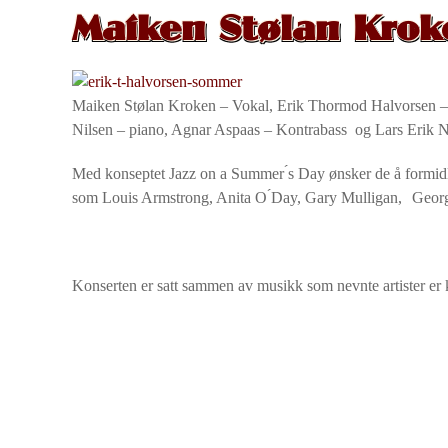
Maiken Stølan Krok
Maiken Stølan Kroken – Vokal, Erik Thormod Halvorsen –
Nilsen – piano, Agnar Aspaas – Kontrabass og Lars Erik
Med konseptet Jazz on a Summer ́s Day ønsker de å formidle
som Louis Armstrong, Anita O ́Day, Gary Mulligan, Georg
Konserten er satt sammen av musikk som nevnte artister er k