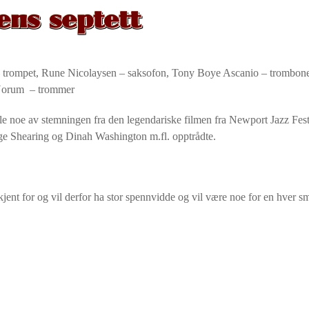
ens septett
 trompet, Rune Nicolaysen – saksofon, Tony Boye Ascanio – trombon
 Norum – trommer
 noe av stemningen fra den legendariske filmen fra Newport Jazz Festi
e Shearing og Dinah Washington m.fl. opptrådte.
jent for og vil derfor ha stor spennvidde og vil være noe for en hver s