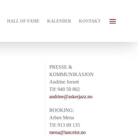
HALL OF FAME
KALENDER
KONTAKT
PRESSE &
KOMMUNIKASJON
Andrine Jorsett
Tlf: 940 50 802
andrine@askerjazz.no
BOOKING:
Arben Mena
Tlf: 913 69 135
mena@lancelot.no