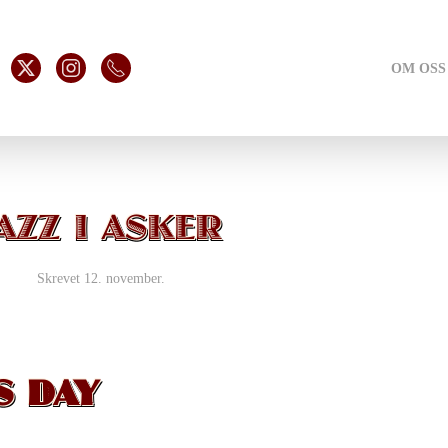
OM OSS
JAZZ I ASKER
Skrevet
12. november
.
S DAY