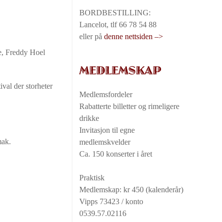
BORDBESTILLING:
Lancelot, tlf 66 78 54 88
eller på
denne nettsiden –>
e, Freddy Hoel
MEDLEMSKAP
val der storheter
Medlemsfordeler
Rabatterte billetter og rimeligere
drikke
Invitasjon til egne
mak.
medlemskvelder
Ca. 150 konserter i året
Praktisk
Medlemskap: kr 450 (kalenderår)
Vipps 73423 / konto
0539.57.02116