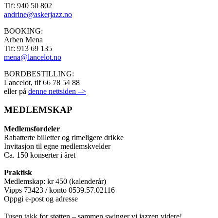
Tlf: 940 50 802
andrine@askerjazz.no
BOOKING:
Arben Mena
Tlf: 913 69 135
mena@lancelot.no
BORDBESTILLING:
Lancelot, tlf 66 78 54 88
eller på
denne nettsiden –>
MEDLEMSKAP
Medlemsfordeler
Rabatterte billetter og rimeligere drikke
Invitasjon til egne medlemskvelder
Ca. 150 konserter i året
Praktisk
Medlemskap: kr 450 (kalenderår)
Vipps 73423 / konto 0539.57.02116
Oppgi e-post og adresse
Tusen takk for støtten – sammen swinger vi jazzen videre!