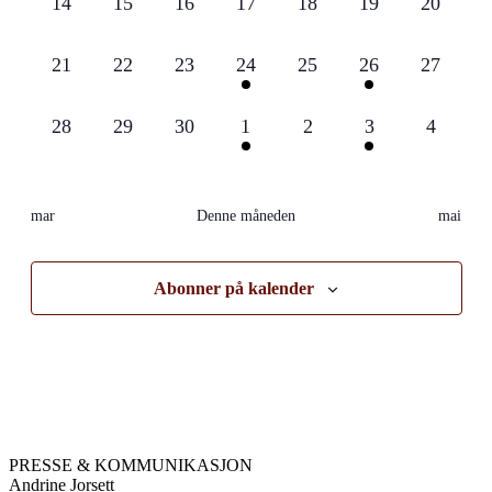
0
0
0
0
0
0
0
14
15
16
17
18
19
20
arrangementer,
arrangementer,
arrangementer,
arrangementer,
arrangementer,
arrangementer,
arrangem
0
0
0
1
0
1
0
21
22
23
24
25
26
27
arrangementer,
arrangementer,
arrangementer,
arrangement,
arrangementer,
arrangement,
arrangem
0
0
0
1
0
1
0
28
29
30
1
2
3
4
arrangementer,
arrangementer,
arrangementer,
arrangement,
arrangementer,
arrangement,
arrange
mar
Denne måneden
mai
Abonner på kalender
PRESSE & KOMMUNIKASJON
Andrine Jorsett