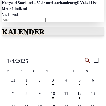
Krogstad Storband – 50 år med storbandenergi! Vokal Lise
Mette Lindland
Vis kalender
KALENDER
Arrangem
Arra
1/4/2025
Måned
View
Search
Søk
Velg
Navig
Kalender
dato.
M
T
O
T
F
L
and
S
for
Views
0
1
0
1
0
1
0
31
1
2
3
4
5
6
Arrangementer
Navigati
arrangementer,
arrangement,
arrangementer,
arrangement,
arrangementer,
arrangement,
arrange
0
0
0
1
0
1
0
7
8
9
10
11
12
13
arrangementer,
arrangementer,
arrangementer,
arrangement,
arrangementer,
arrangement,
arrangem