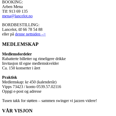
BOOKING:
Arben Mena
Tlf: 913 69 135
mena@lancelot.no
BORDBESTILLING:
Lancelot, tlf 66 78 54 88
eller på
denne nettsiden –>
MEDLEMSKAP
Medlemsfordeler
Rabatterte billetter og rimeligere drikke
Invitasjon til egne medlemskvelder
Ca. 150 konserter i året
Praktisk
Medlemskap: kr 450 (kalenderår)
Vipps 73423 / konto 0539.57.02116
Oppgi e-post og adresse
Tusen takk for støtten – sammen swinger vi jazzen videre!
VÅR VISJON