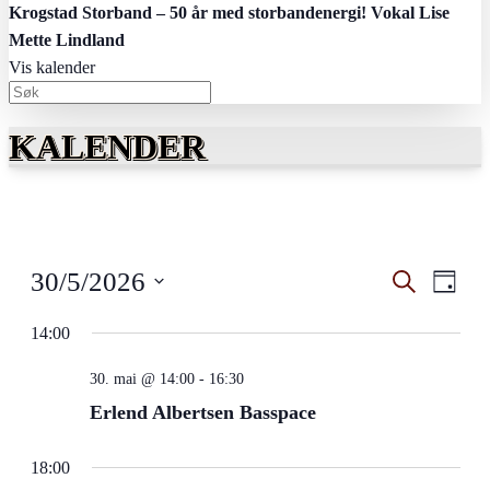
Krogstad Storband – 50 år med storbandenergi! Vokal Lise
Mette Lindland
Vis kalender
KALENDER
Arrangem
Arra
30/5/2026
Søk
Dag
View
Search
Velg
Navig
dato.
14:00
and
Views
30. mai @ 14:00
-
16:30
Navigati
Erlend Albertsen Basspace
18:00