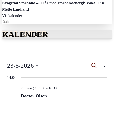
Krogstad Storband – 50 år med storbandenergi! Vokal Lise
Mette Lindland
Vis kalender
KALENDER
Arrangem
Arra
23/5/2026
Søk
Dag
View
Search
Velg
Navig
dato.
14:00
and
Views
23. mai @ 14:00
-
16:30
Navigati
Doctor Olsen